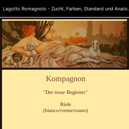
Lagotto Romagnolo - Zucht, Farben
Kompagnon
"Der treue Begleiter"
Rüde
(bianco/creme/roano)