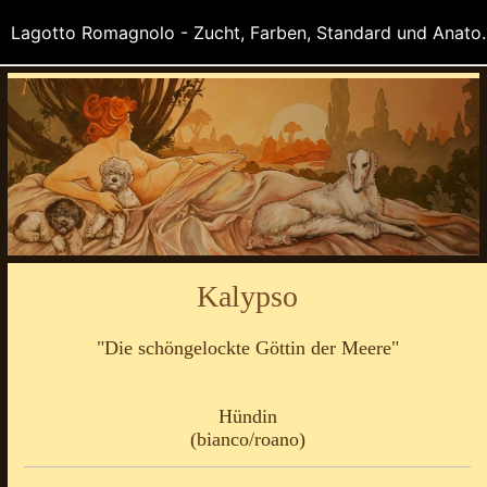
Lagotto Romagnolo - Zucht, Farben
Kalypso
"Die schöngelockte Göttin der Meere"
Hündin
(bianco/roano)